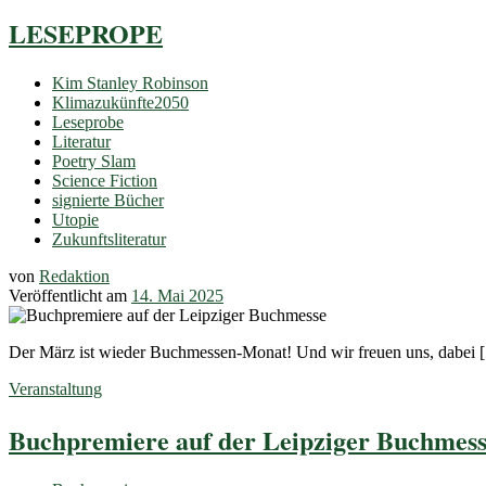
LESEPROPE
Kim Stanley Robinson
Klimazukünfte2050
Leseprobe
Literatur
Poetry Slam
Science Fiction
signierte Bücher
Utopie
Zukunftsliteratur
von
Redaktion
Veröffentlicht am
14. Mai 2025
Der März ist wieder Buchmessen-Monat! Und wir freuen uns, dabei 
Veranstaltung
Buchpremiere auf der Leipziger Buchmes