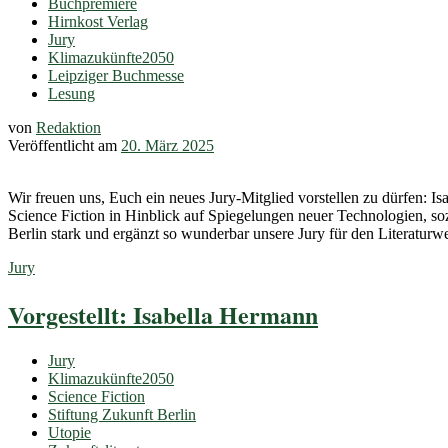
Buchpremiere
Hirnkost Verlag
Jury
Klimazukünfte2050
Leipziger Buchmesse
Lesung
von
Redaktion
Veröffentlicht am
20. März 2025
Wir freuen uns, Euch ein neues Jury-Mitglied vorstellen zu dürfen: I
Science Fiction in Hinblick auf Spiegelungen neuer Technologien, sozi
Berlin stark und ergänzt so wunderbar unsere Jury für den Literaturw
Jury
Vorgestellt: Isabella Hermann
Jury
Klimazukünfte2050
Science Fiction
Stiftung Zukunft Berlin
Utopie